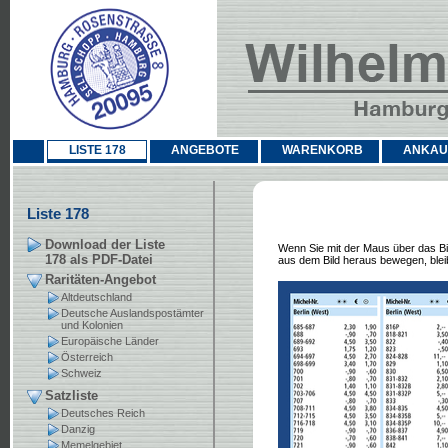
LISTE 178
ANGEBOTE
WARENKORB
ANKAU
Liste 178
Download der Liste
Wenn Sie mit der Maus über das Bil
178 als PDF-Datei
aus dem Bild heraus bewegen, bleib
Raritäten-Angebot
Altdeutschland
Deutsche Auslandspostämter
und Kolonien
Europäische Länder
Österreich
Schweiz
Satzliste
Deutsches Reich
Danzig
Memelgebiet