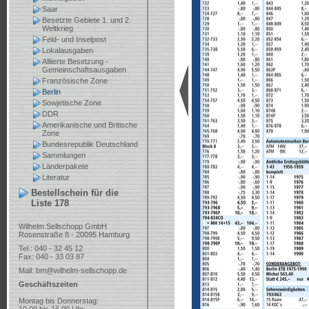
Saar
Besetzte Gebiete 1. und 2.
Weltkrieg
Feld- und Inselpost
Lokalausgaben
Alliierte Besetzung -
Gemeinschaftsausgaben
Französische Zone
Berlin
Sowjetische Zone
DDR
Amerikanische und Britische
Zone
Bundesrepublik Deutschland
Sammlungen
Länderpakete
Literatur
Bestellschein für die
Liste 178
Wilhelm Sellschopp GmbH
Rosenstraße 8 - 20095 Hamburg
Tel.: 040 - 32 45 12
Fax: 040 - 33 03 87
Mail:
bm@wilhelm-sellschopp.de
Geschäftszeiten
Montag bis Donnerstag: