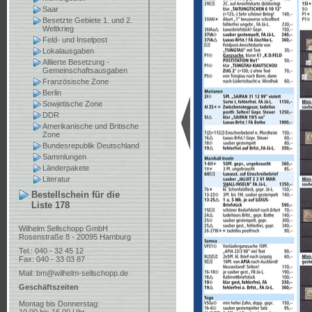
Saar
Besetzte Gebiete 1. und 2.
Weltkrieg
Feld- und Inselpost
Lokalausgaben
Alliierte Besetzung -
Gemeinschaftsausgaben
Französische Zone
Berlin
Sowjetische Zone
DDR
Amerikanische und Britische
Zone
Bundesrepublik Deutschland
Sammlungen
Länderpakete
Literatur
Bestellschein für die
Liste 178
Wilhelm Sellschopp GmbH
Rosenstraße 8 - 20095 Hamburg
Tel.: 040 - 32 45 12
Fax: 040 - 33 03 87
Mail:
bm@wilhelm-sellschopp.de
Geschäftszeiten
Montag bis Donnerstag: