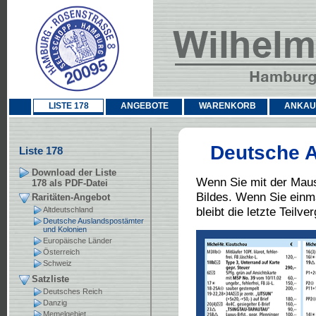
LISTE 178
ANGEBOTE
WARENKORB
ANKAU
Deutsche A
Liste 178
Download der Liste
Wenn Sie mit der Maus
178 als PDF-Datei
Bildes. Wenn Sie einm
Raritäten-Angebot
bleibt die letzte Teilv
Altdeutschland
Deutsche Auslandspostämter
und Kolonien
Europäische Länder
Österreich
Schweiz
Satzliste
Deutsches Reich
Danzig
Memelgebiet